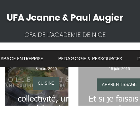
UFA Jeanne & Paul Augier
CFA DE L'ACADEMIE DE NICE
ESPACE ENTREPRISE
PEDAGOGIE & RESSOURCES
8 mars 2020
19 juin 2015
CUISINE
APPRENTISSAGE
x
La cuisine de
collectivité, une
Et si je faisai
cuisine de
apprentissag
cuisinier