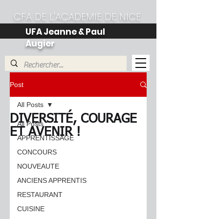
CFA DE L'ACADEMIE DE NICE
UFA Jeanne & Paul
Augier
Post
All Posts
DIVERSITÉ, COURAGE
All Posts
ET AVENIR !
APPRENTISSAGE
CONCOURS
NOUVEAUTE
ANCIENS APPRENTIS
RESTAURANT
CUISINE