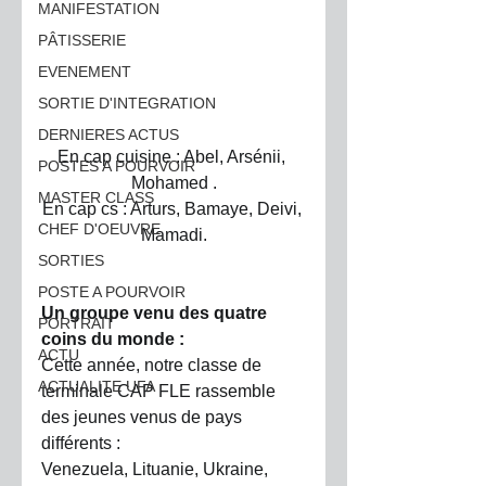
MANIFESTATION
PÂTISSERIE
EVENEMENT
SORTIE D'INTEGRATION
DERNIERES ACTUS
En cap cuisine : Abel, Arsénii, 
POSTES A POURVOIR
Mohamed .
MASTER CLASS
En cap cs : Arturs, Bamaye, Deivi, 
CHEF D'OEUVRE
Mamadi.
SORTIES
POSTE A POURVOIR
Un groupe venu des quatre 
PORTRAIT
coins du monde :
ACTU
Cette année, notre classe de 
ACTUALITE UFA
terminale CAP FLE rassemble 
des jeunes venus de pays 
différents :
Venezuela, Lituanie, Ukraine, 